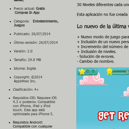
tablet
)
30 Niveles diferentes cada un
Precio actual:
Gratis
Compras In App
Esta aplicación no fue creada
Categoría:
Entretenimiento,
Juegos
Lo nuevo de la última 
Publicado: 26/07/2014
+ Nuevo modo de juego para
+ Inclusión de un nuevo pers
Última revisión:
26/07/2014
+ Incremento del número de v
Versión: 2.0
+ Inclusión de niveles.
- Solución de errores.
Tamaño: 29.8 MB
- Cambio de nombre.
Idioma: Inglés
Capturas de pantalla
Copyright:
©2014
Apps4two
Inc.
Clasificación: 4+
Requisitos iOS: Requiere iOS
4.3 o posterior. Compatible
con iPhone, iPad y iPod
touch. Esta app está
optimizada para iPhone 5.
Requisitos Android:
Compatible con cualquier