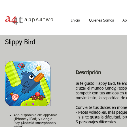
apps4two
Inicio
Quienes Somos
Ap
Slippy Bird
Descripción
Si te gustó Flappy Bird, te e
cruzar el mundo Candy, recop
competir con tus amigos en u
movimiento, la capacidad de d
Convierte tus dulces en mone
- Peces voladores, más peque
App disponible en: appStore
- Y si te gusta la dificultad,
(
iPhone
y
iPad
)
y Google
5 personajes diferentes.
Play (
Android smartphone
y