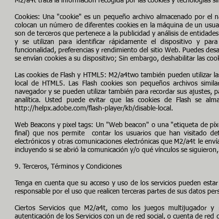
M2/a4t trata la información recogida por las cookies y tecnologías s
Cookies: Una "cookie" es un pequeño archivo almacenado por el n
colocan un número de diferentes cookies en la máquina de un usuari
son de terceros que pertenece a la publicidad y análisis de entidade
y se utilizan para identificar rápidamente el dispositivo y par
funcionalidad, preferencias y rendimiento del sitio Web. Puedes desa
se envían cookies a su dispositivo; Sin embargo, deshabilitar las cook
Las cookies de Flash y HTML5: M2/a4two también pueden utilizar las
local de HTML5. Las Flash cookies son pequeños archivos simila
navegador y se pueden utilizar también para recordar sus ajustes, par
analítica. Usted puede evitar que las cookies de Flash se alm
http://helpx.adobe.com/flash-player/kb/disable-local.
Web Beacons y pixel tags: Un "Web beacon" o una "etiqueta de píxel
final) que nos permite contar los usuarios que han visitado det
electrónicos y otras comunicaciones electrónicas que M2/a4t le enví
incluyendo si se abrió la comunicación y/o qué vínculos se siguieron,
9. Terceros, Términos y Condiciones
Tenga en cuenta que su acceso y uso de los servicios pueden estar 
responsable por el uso que realicen terceras partes de sus datos per
Ciertos Servicios que M2/a4t, como los juegos multijugador y re
autenticación de los Servicios con un de red social, o cuenta de red 