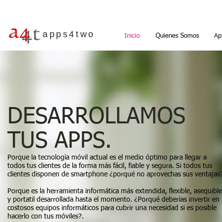
apps4two
Inicio
Quienes Somos
Ap
DESARROLLAMOS
TUS APPS.
Porque la tecnología móvil actual es el medio óptimo para llegar a
todos tus clientes de la forma más fácil, fiable y segura. Si todos tus
clientes disponen de smartphone ¿porqué no aprovechas sus ventajas
Porque es la herramienta informática más extendida, flexible, asequible
y portatil desarrollada hasta el momento. ¿Porqué deberías invertir en
costosos equipos informáticos para cubrir una necesidad si es posible
hacerlo con tus móviles?.