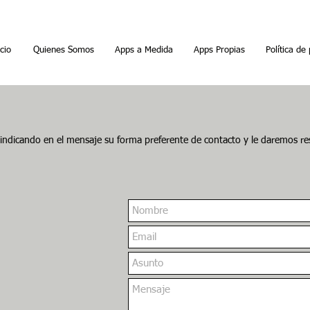
icio
Quienes Somos
Apps a Medida
Apps Propias
Política de
 indicando en el mensaje su forma preferente de contacto y le daremos r