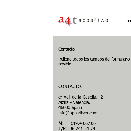
apps4two
In
Contacto
Rellene todos los campos del formulario
posible.
CONTACTO:
c/ Vall de la Casella, 2
Alzira - Valencia,
46600 Spain
info@apps4two.com
M:
619.43.67.06
T/F:
96.241.54.79