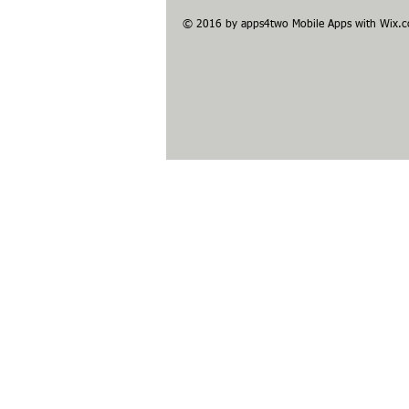
©
2016 by apps4two Mobile Apps with
Wix.